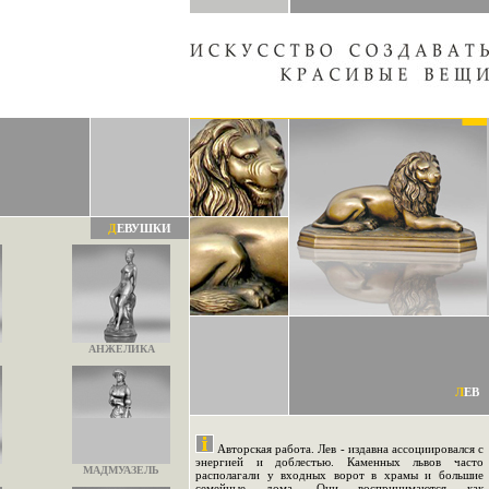
Д
ЕВУШКИ
АНЖЕЛИКА
Л
ЕВ
Авторская работа. Лев - издавна ассоциировался с
энергией и доблестью. Каменных львов часто
МАДМУАЗЕЛЬ
располагали у входных ворот в храмы и большие
семейные дома. Они воспринимаются как