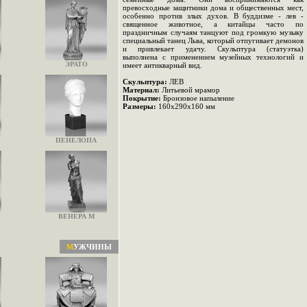
превосходные защитники дома и общественных мест,
особенно против злых духов. В буддизме - лев -
священное животное, а китайцы часто по
праздничным случаям танцуют под громкую музыку
специальный танец Льва, который отпугивает демонов
и привлекает удачу. Скульптура (статуэтка)
выполнена с применением музейных технологий и
ЭРАТО
имеет антикварный вид.
Скульптура:
ЛЕВ
Материал:
Литьевой мрамор
Покрытие:
Бронзовое напыление
Размеры:
160х290х160 мм
ПЕНЕЛОПА
ВЕНЕРА М
М
УЖЧИНЫ